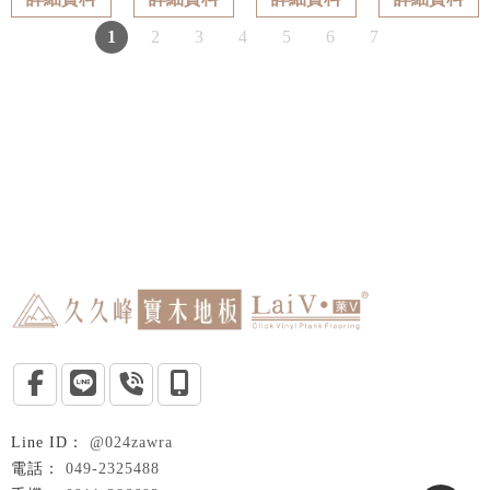
1
2
3
4
5
6
7
@024zawra
049-2325488