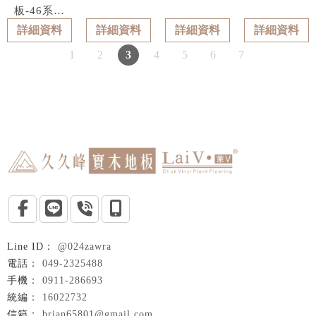
板-46系列
型號 : 4612
詳細資料
詳細資料
詳細資料
詳細資料
1
2
3
4
5
6
7
@024zawra
049-2325488
0911-286693
16022732
brian65801@gmail.com